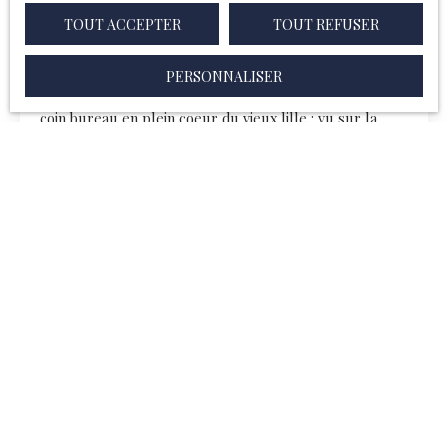
TOUT ACCEPTER
TOUT REFUSER
Beau T2 top emplacement
2
pièces
36
m²
Lille 59000
PERSONNALISER
Super T2 de 36 m2 carrés avec une vraie chambre et un
coin bureau en plein coeur du vieux lille : vu sur la
place du concert (2eme étage sans ascenseur)
Appartement non meublé, seul reste les plaques de
cuisson et le frigo. Loyer 630€ Hors charges Charges
50€ (eau froide, electricité et nettoyage des parties
Commune, taxe d'ordures ménagère) Honoraire
d'agence Rédaction du bail : 360€ Etat des lieux : 108€
Frais de dossier : 162€ Total 630€ TTC Logement classé
DPE E Disponible le 27 février 2026 Un dossier complet
sera exigé avant les visites de l'appartement
527
€ /mois CC