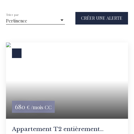
Location
Type de bien
Trier par
CRÉER UNE ALERTE
Appartement
Pertinence
Localisation
Lille (59000)
Loyer max (€/mois)
Surface min (m²)
RECHERCHER
680
€ /mois CC
Appartement T2 entièrement