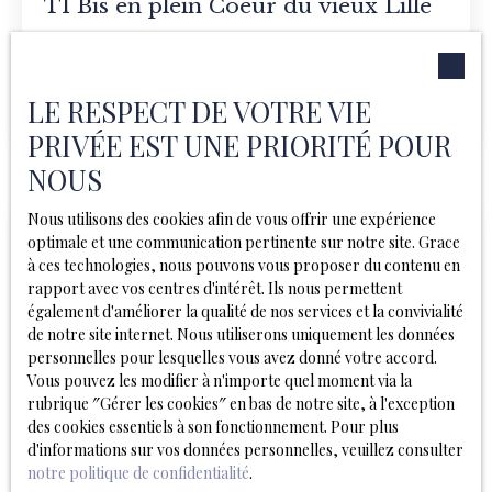
T1 Bis en plein Coeur du vieux Lille
1
pièce
23.25
m²
Lille 59000
Charmant T1 idéalement situé au cœur du Vieux-Lille, à
LE RESPECT DE VOTRE VIE
deux pas de la place du Concert. L’appartement offre
de beaux volumes et beaucoup de cachet grâce à ses
PRIVÉE EST UNE PRIORITÉ POUR
poutres apparentes et ses murs en briques. Il se
NOUS
compose d’une agréable pièce de vie, d’un coin nuit
séparé avec rangements ainsi que d’une salle de bain
Nous utilisons des cookies afin de vous offrir une expérience
équipée d’une baignoire et d’un WC. Emplacement
optimale et une communication pertinente sur notre site. Grace
recherché,
à ces technologies, nous pouvons vous proposer du contenu en
rapport avec vos centres d'intérêt. Ils nous permettent
également d'améliorer la qualité de nos services et la convivialité
de notre site internet. Nous utiliserons uniquement les données
personnelles pour lesquelles vous avez donné votre accord.
Vous pouvez les modifier à n'importe quel moment via la
rubrique ″Gérer les cookies″ en bas de notre site, à l'exception
des cookies essentiels à son fonctionnement. Pour plus
680
€ /mois CC
d'informations sur vos données personnelles, veuillez consulter
notre politique de confidentialité
.