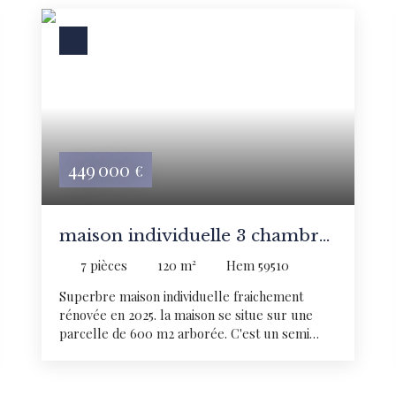
449 000
€
maison individuelle 3 chambres
allée et garage
7
pièces
120
m²
Hem 59510
Superbre maison individuelle fraichement
rénovée en 2025. la maison se situe sur une
parcelle de 600 m2 arborée. C'est un semi
plein pied composée de 3 chambres et une
salle de bain avec douche et baignoire. La
maison est orientée sud ce qui vous permettra