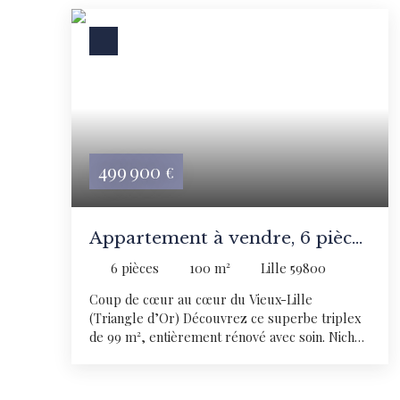
499 900
€
Appartement à vendre, 6 pièces
- Lille 59800
6
pièces
100
m²
Lille 59800
Coup de cœur au cœur du Vieux-Lille
(Triangle d’Or) Découvrez ce superbe triplex
de 99 m², entièrement rénové avec soin. Niché
au calme à l’arrière d’une petite copropriété
sécurisée, il offre le parfait équilibre entre
l'animation des commerces de la Grand’Place