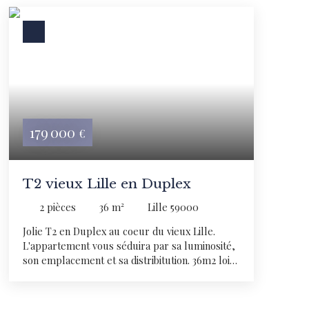
179 000
€
T2 vieux Lille en Duplex
2
pièces
36
m²
Lille 59000
Jolie T2 en Duplex au coeur du vieux Lille.
L'appartement vous séduira par sa luminosité,
son emplacement et sa distribitution. 36m2 loi
carrez, nombreuses fenetres traversantes.
situé dans une petite copro bien géré avec de
faibles charges. Parfait pour y loger ses