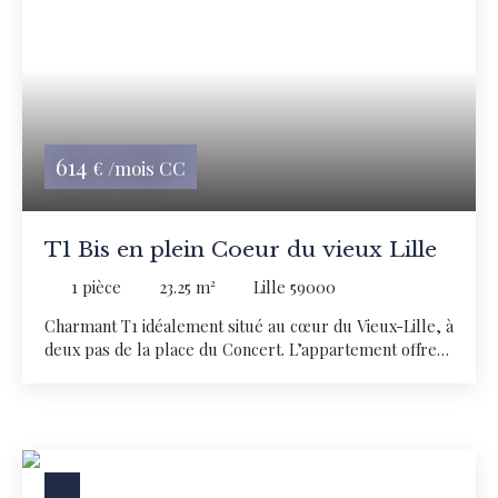
sur une cuisine aménagée, d’une chambre
indépendante, ainsi que d’une salle de bain moderne
avec WC suspendu. Appartement lumineux, fonctionnel
et parfaitement adapté pour une personne seule, un
jeune actif ou un étudiant souhaitant bénéficier d’un
logement confortable, proche des transports, des
commerces et des universités. Disponible à la location.
614
€ /mois CC
T1 Bis en plein Coeur du vieux Lille
1
pièce
23.25
m²
Lille 59000
Charmant T1 idéalement situé au cœur du Vieux-Lille, à
deux pas de la place du Concert. L’appartement offre
de beaux volumes et beaucoup de cachet grâce à ses
poutres apparentes et ses murs en briques. Il se
compose d’une agréable pièce de vie, d’un coin nuit
séparé avec rangements ainsi que d’une salle de bain
équipée d’une baignoire et d’un WC. Emplacement
recherché,