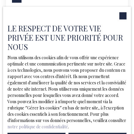
LE RESPECT DE VOTRE VIE
PRIVÉE EST UNE PRIORITÉ POUR
NOUS
740
€ /mois HC
Nous utilisons des cookies afin de vous offrir une expérience
optimale et une communication pertinente sur notre site. Grace
à ces technologies, nous pouvons vous proposer du contenu en
Superbe T2 dans quartier d'exeption
rapport avec vos centres d'intérêt. Ils nous permettent
également d'améliorer la qualité de nos services et la convivialité
3
pièces
41
m²
Lille 59800
de notre site internet. Nous utiliserons uniquement les données
Superbe T2 avec emplacement exceptionnel dans le
personnelles pour lesquelles vous avez donné votre accord.
vieux Lille. L’appartement fait 41,25m2 loi carrezIl
Vous pouvez les modifier à n'importe quel moment via la
dispose d’une belle pièces à vivre de plus de 20m2
rubrique ″Gérer les cookies″ en bas de notre site, à l'exception
comprenant salon et cuisine ouverte donnant sur la
des cookies essentiels à son fonctionnement. Pour plus
place du concert. D’une salle de bain avec baignoire,
d'informations sur vos données personnelles, veuillez consulter
vasque et toilette. Ainsi que d’une grande chambre avec
notre politique de confidentialité
.
rangement. L’appartement sera loué non