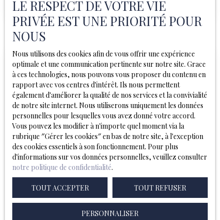
LE RESPECT DE VOTRE VIE
Découvrez ce superbe triplex de 99 m², entièrement
rénové avec soin. Niché au calme à l’arrière d’une
PRIVÉE EST UNE PRIORITÉ POUR
petite copropriété sécurisée, il offre le parfait
NOUS
équilibre entre l'animation des commerces de la
Grand’Place et une sérénité absolue. Les points forts
Nous utilisons des cookies afin de vous offrir une expérience
du bien : Espace de vie (RDC) : Une pièce de vie
optimale et une communication pertinente sur notre site. Grace
traversante et lumineuse de 30 m², une cuisine équipée
à ces technologies, nous pouvons vous proposer du contenu en
indépendante et un cellier / buanderie pratique. Espace
rapport avec vos centres d'intérêt. Ils nous permettent
nuit (1er étage) : 2 chambres, 2 salles de bains et un
également d'améliorer la qualité de nos services et la convivialité
grand palier optimisé en bureau (idéal télétravail). Le
de notre site internet. Nous utiliserons uniquement les données
cocon (Dernier étage) : Une suite parentale intimiste,
personnelles pour lesquelles vous avez donné votre accord.
baignée de lumière et au calme total. Les bonus : Une
Vous pouvez les modifier à n'importe quel moment via la
cave saine et la possibilité de reprendre un contrat de
rubrique ″Gérer les cookies″ en bas de notre site, à l'exception
stationnement. Son ADN : Une rénovation haut de
des cookies essentiels à son fonctionnement. Pour plus
gamme, une luminosité remarquable et une adresse
269 000
€
d'informations sur vos données personnelles, veuillez consulter
ultra-prisée. Une opportunité rare sur le marché.
notre politique de confidentialité
.
TOUT ACCEPTER
TOUT REFUSER
T3 Vieux lille
4
pièces
64.71
m²
Lille 59800
PERSONNALISER