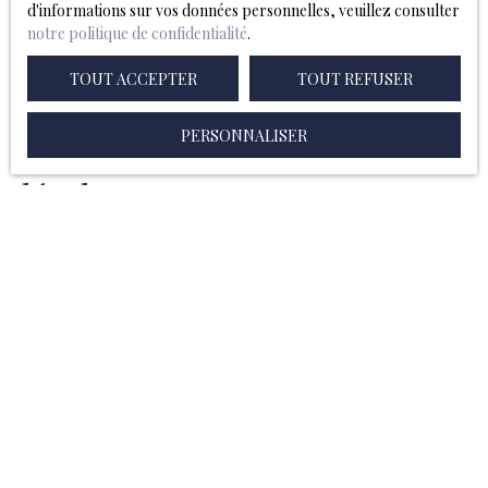
Force majeure
d'informations sur vos données personnelles, veuillez consulter
notre politique de confidentialité
.
La responsabilité de l’éditeur du site ne pourra être engagée
TOUT ACCEPTER
TOUT REFUSER
en cas de force majeure ou de faits indépendants de sa
volonté.
PERSONNALISER
Modifications des mentions
légales
L’éditeur se réserve le droit de modifier, librement et à tout
moment, les mentions légales du site. L’utilisation du site
constitue l’acceptation des mentions légales en vigueur.
Loi applicable
Le site surmesure-immobilier.fr est régi par la loi française.