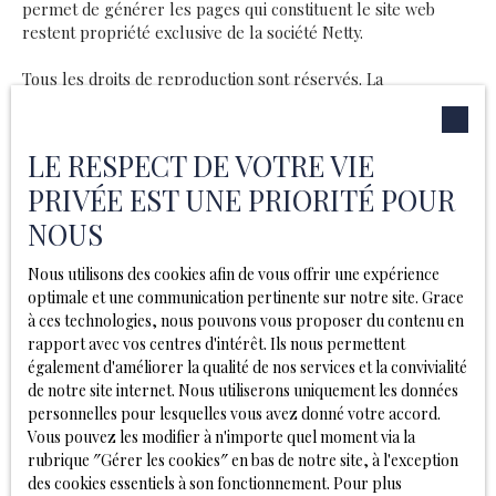
permet de générer les pages qui constituent le site web
restent propriété exclusive de la société Netty.
Tous les droits de reproduction sont réservés. La
reproduction ou représentation, intégrale ou partielle, de ce
site sur un support électronique ou tout autre support quel
qu’il soit est formellement interdite sauf autorisation
LE RESPECT DE VOTRE VIE
expresse de la société Netty.
PRIVÉE EST UNE PRIORITÉ POUR
Liens externes
NOUS
Le site peut contenir des liens hypertextes externes, pointant
Nous utilisons des cookies afin de vous offrir une expérience
vers d’autres sites internet indépendants. Ces liens ne
optimale et une communication pertinente sur notre site. Grace
constituent, en aucun cas, une approbation ou un partenariat
à ces technologies, nous pouvons vous proposer du contenu en
entre Sur Mesure Immobilier et les sociétés éditrices des
rapport avec vos centres d'intérêt. Ils nous permettent
sites externes. Dès lors, l’éditeur du présent site ne saurait
également d'améliorer la qualité de nos services et la convivialité
être tenu responsable de leurs contenus, leurs produits,
de notre site internet. Nous utiliserons uniquement les données
leurs publicités ou tous éléments ou services présentés. En
personnelles pour lesquelles vous avez donné votre accord.
outre, l’éditeur du présent site ne garantit pas la qualité
Vous pouvez les modifier à n'importe quel moment via la
permanente et continue du contenu de ces sites.
rubrique ″Gérer les cookies″ en bas de notre site, à l'exception
des cookies essentiels à son fonctionnement. Pour plus