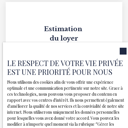
Estimation
du loyer
Nous analysons en profondeur le marché locatif local
pour positionner votre bien au juste prix et
maximiser
LE RESPECT DE VOTRE VIE PRIVÉE
votre rentabilité
tout en réduisant les risques de
vacance.
EST UNE PRIORITÉ POUR NOUS
Nous utilisons des cookies afin de vous offrir une expérience
optimale et une communication pertinente sur notre site. Grace à
ces technologies, nous pouvons vous proposer du contenu en
rapport avec vos centres d'intérêt. Ils nous permettent également
d'améliorer la qualité de nos services et la convivialité de notre site
Réalisation
internet. Nous utiliserons uniquement les données personnelles
des visites
pour lesquelles vous avez donné votre accord. Vous pouvez les
modifier à n'importe quel moment via la rubrique ″Gérer les