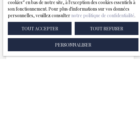
Nos conseillers gèrent les visites avec
cookies″ en bas de notre site, à l'exception des cookies essentiels à
professionnalisme, en valorisant votre bien.
son fonctionnement. Pour plus d'informations sur vos données
personnelles, veuillez consulter
notre politique de confidentialité
.
TOUT ACCEPTER
TOUT REFUSER
PERSONNALISER
Sélection
des candidats
Nous contrôlons les dossiers locataires : revenus,
garants, situation professionnelle, antécédents
locatifs... pour sécuriser votre location.
Garantie