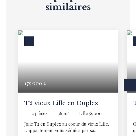
similaires
179 000
S
€
T2 vieux Lille en Duplex
T
2
pièces
36
m²
Lille 59000
Jolie T2 en Duplex au coeur du vieux Lille.
C
L'appartement vous séduira par sa
q