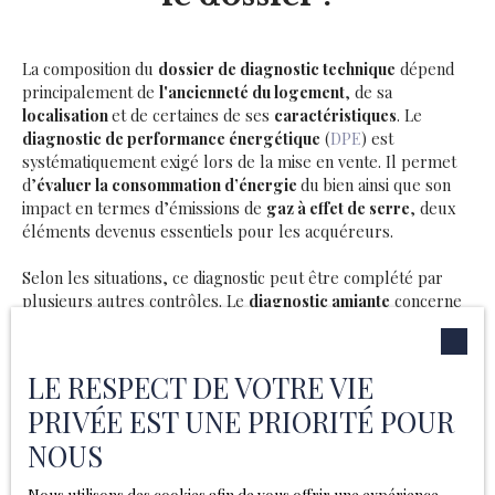
La composition du
dossier de diagnostic technique
dépend
principalement de
l'ancienneté du logement
, de sa
localisation
et de certaines de ses
caractéristiques
. Le
diagnostic de performance énergétique
(
DPE
) est
systématiquement exigé lors de la mise en vente. Il permet
d’
évaluer la consommation d’énergie
du bien ainsi que son
impact en termes d’émissions de
gaz à effet de serre
, deux
éléments devenus essentiels pour les acquéreurs.
Selon les situations, ce diagnostic peut être complété par
plusieurs autres contrôles. Le
diagnostic amiante
concerne
les biens dont le permis de construire est
antérieur à juillet
1997
, tandis que le constat de
risque d'exposition au plomb
s'applique aux logements
construits avant 1949
. Les
LE RESPECT DE VOTRE VIE
installations de
gaz et d'électricité
doivent également être
PRIVÉE EST UNE PRIORITÉ POUR
vérifiées lorsqu'elles ont
plus de quinze ans
, afin de garantir
leur conformité et la sécurité des occupants.
L'état des
NOUS
risques et pollutions
(
ERP
), quant à lui, informe sur les
risques naturels
,
miniers
ou
technologiques
auxquels le bien