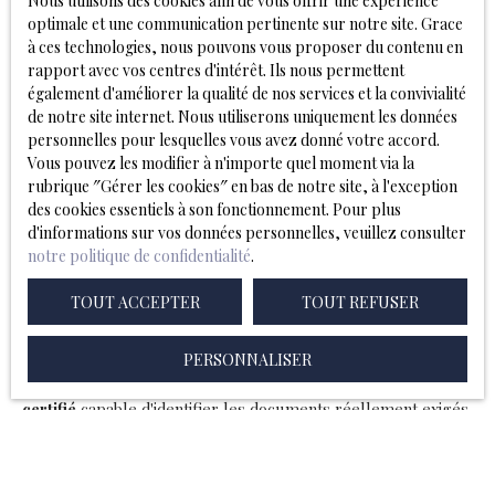
Nous utilisons des cookies afin de vous offrir une expérience
est exposé.
optimale et une communication pertinente sur notre site. Grace
à ces technologies, nous pouvons vous proposer du contenu en
Pour certains logements, d'autres documents peuvent être
rapport avec vos centres d'intérêt. Ils nous permettent
exigés. Le mesurage
Loi Carrez
est obligatoire pour les
également d'améliorer la qualité de nos services et la convivialité
biens en copropriété afin de
certifier la surface privative
. Le
de notre site internet. Nous utiliserons uniquement les données
contrôle de l'assainissement non collectif concerne les
personnelles pour lesquelles vous avez donné votre accord.
habitations non raccordées au réseau public. Dans certaines
Vous pouvez les modifier à n'importe quel moment via la
zones, un
diagnostic termites
peut être requis, et depuis les
rubrique ″Gérer les cookies″ en bas de notre site, à l'exception
dernières évolutions réglementaires, un
audit énergétique
des cookies essentiels à son fonctionnement. Pour plus
peut être demandé pour les logements les plus
d'informations sur vos données personnelles, veuillez consulter
énergivores
, notamment ceux classés F ou G au DPE.
notre politique de confidentialité
.
Il est important de rappeler que tous ces contrôles ne sont
TOUT ACCEPTER
TOUT REFUSER
pas systématiquement obligatoires. Chaque situation est
différente et nécessite
une analyse précise en fonction du
PERSONNALISER
bien
et de son environnement. C'est pourquoi nous
recommandons toujours de
faire appel à un diagnostiqueur
certifié
capable d'identifier les documents réellement exigés
pour votre résidence et de vous accompagner dans leur
réalisation. Les pouvoirs publics mettent d'ailleurs à
disposition
un annuaire officiel
permettant de vérifier les